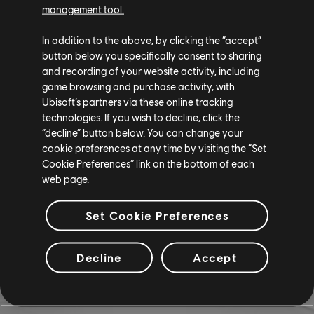
management tool.
Wenn du The Crew 2 beispielsweise auf Xbox One und PC gespielt
hast und jetzt zu PlayStation®5 wechselst, werden deine
In addition to the above, by clicking the “accept”
Sammlungen von Xbox One und PC kombiniert und in dein
button below you specifically consent to sharing
PlayStation®5-Spiel von The Crew Motorfest importiert.
and recording of your website activity, including
game browsing and purchase activity, with
F: Was passiert mit der Sammlung, die ich auf Stadia
Ubisoft’s partners via these online tracking
gekauft habe?
technologies. If you wish to decline, click the
Da alle Stadia-Dienste am 19. Januar 2023 eingestellt worden sind,
“decline” button below. You can change your
steht deine Fahrzeugsammlung für den Import auf dieser Plattform
cookie preferences at any time by visiting the “Set
nicht zur Verfügung.
Cookie Preferences” link on the bottom of each
web page.
F: Heißt das, dass ich mich mit Ubisoft Connect verbinden
muss, um The Crew Motorfest spielen zu können?
Set Cookie Preferences
Ja! Um auf das Spiel zugreifen zu können, benötigst du ein Ubisoft-
Konto, egal auf welcher Plattform du spielst.
Decline
Accept
F: Wie viel kostet der Import der Fahrzeugsammlung?
Der Import der Fahrzeugsammlung steht allen kostenlos zur
Verfügung.