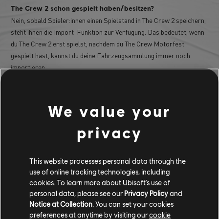
The Crew 2 schon gespielt haben/besitzen?
Nein, sobald Spieler:innen einen Spielstand in The Crew 2 speichern,
steht ihnen die Import-Funktion zur Verfügung. Das bedeutet, wenn
du The Crew 2 erst spielst, nachdem du The Crew Motorfest
gespielt hast, kannst du deine Fahrzeugsammlung immer noch
importieren.
F: Auf welchen Plattformen steht die Import-Funktion für
Fahrzeuge zur Verfügung?
We value your
Die Import-Funktion für deine Fahrzeugsammlung gibt es auf
PlayStation®5, PlayStation®4, Xbox Series X|S, Xbox One und PC.
privacy
F: Was ist, wenn ich Spielstände von The Crew 2 auf
verschiedenen Plattformen habe?
This website processes personal data through the
use of online tracking technologies, including
Die Import-Funktion ist mit deinem Ubisoft-Konto verbunden. Wenn
cookies. To learn more about Ubisoft's use of
du dasselbe Ubisoft-Konto auf verschiedenen Plattformen nutzt
personal data, please see our
Privacy Policy
and
(Stadia ausgenommen), werden deine Sammlungen kombiniert und
Notice at Collection
. You can set your cookies
auf die neue Plattform übertragen.
preferences at anytime by visiting our
cookie