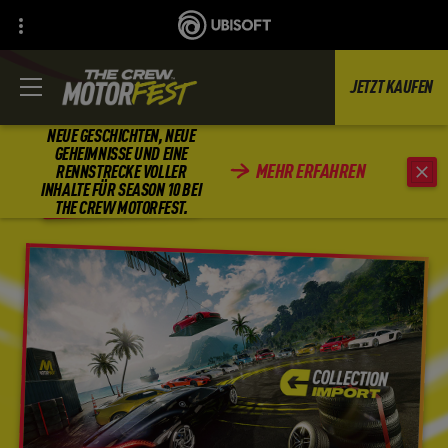
JETZT KAUFEN
NEUE GESCHICHTEN, NEUE
GEHEIMNISSE UND EINE
MEHR ERFAHREN
RENNSTRECKE VOLLER
ZURÜCK
INHALTE FÜR SEASON 10 BEI
THE CREW MOTORFEST.