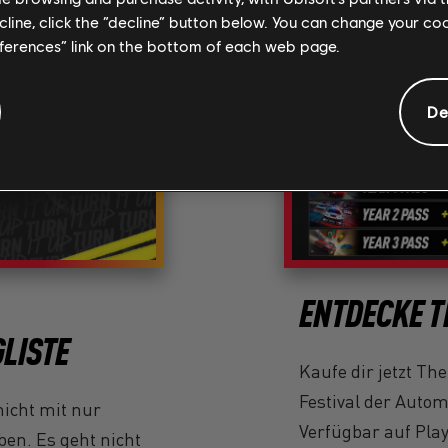
ecline, click the “decline” button below. You can change your c
eferences” link on the bottom of each web page.
De
ENTDECKE 
LISTE
Kaufe dir jetzt T
Festival der Autom
nicht mit nur
Verfügbar auf Pla
en. Es geht nicht