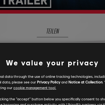
TEILEN
We value your privacy
MEHR ENTDECKE
l data through the use of online tracking technologies, includ
l data, please see our
Privacy Policy
and
Notice at Collection
.
ting our
cookie management tool.
licking the “accept” button below you specifically consent to s
me browsing and purchase activity, with Ubisoft’s partners via t