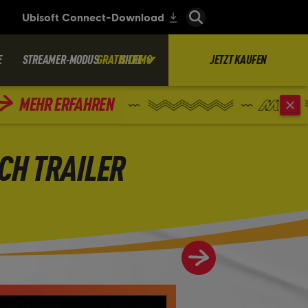
E
STREAMER-MODUS
GRATIS-DEMO
HILFE
JETZT KAUFEN
MEHR ERFAHREN
CH TRAILER