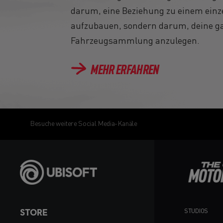
darum, eine Beziehung zu einem einz
aufzubauen, sondern darum, deine ga
Fahrzeugsammlung anzulegen.
MEHR ERFAHREN
Besuche weitere Social Media-Kanäle
STORE
STUDIOS