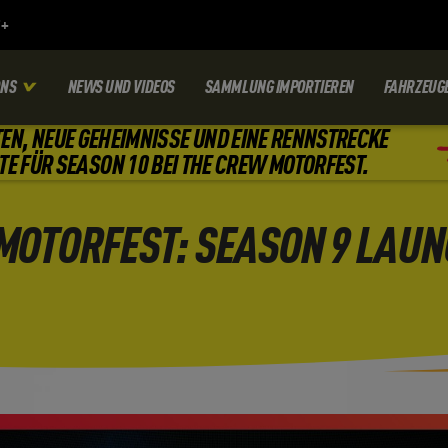
ONS
NEWS UND VIDEOS
SAMMLUNG IMPORTIEREN
FAHRZEUG
EN, NEUE GEHEIMNISSE UND EINE RENNSTRECKE
TE FÜR SEASON 10 BEI THE CREW MOTORFEST.
MOTORFEST: SEASON 9 LAUN