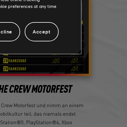
ookie preferences at any time
cline
Accept
THE CREW MOTORFEST
he Crew Motorfest und nimm an einem
obilkultur teil, das niemals endet.
yStation®5, PlayStation®4, Xbox