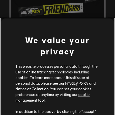
We value your
FREUNDE-PASS
privacy
Mit dem Freunde-Pass kannst du, sofern du The Crew
Motorfest besitzt, bis zu drei Freunde pro Sitzung einladen.
This website processes personal data through the
Sie können dann über die Demo-Version das Spiel
use of online tracking technologies, including
cookies. To learn more about Ubisoft's use of
kostenlos spielen, sogar über die 5-Stunden-Frist hinaus!
personal data, please see our
Privacy Policy
and
Notice at Collection
. You can set your cookies
preferences at anytime by visiting our
cookie
management tool.
In addition to the above, by clicking the “accept”