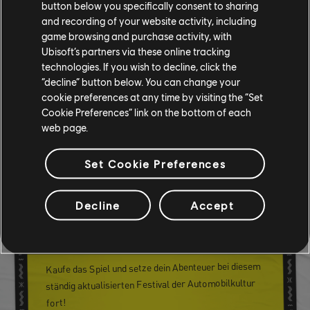
button below you specifically consent to sharing
and recording of your website activity, including
game browsing and purchase activity, with
Ubisoft’s partners via these online tracking
technologies. If you wish to decline, click the
“decline” button below. You can change your
cookie preferences at any time by visiting the “Set
Cookie Preferences” link on the bottom of each
web page.
Set Cookie Preferences
KAUFE DAS SPIEL UND
SETZE DEIN ABENTEUER
Decline
Accept
FORT
Kaufe das Spiel und setze dein Abenteuer bei diesem
ständig aktualisierten Festival der Automobilkultur
fort!