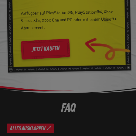
Verfügbar auf PlayStation®5, PlayStation®4, Xbox
Series X|S, Xbox One und PC oder mit einem Ubisoft+
Abonnement.
JETZT KAUFEN
FAQ
ALLES AUSKLAPPEN