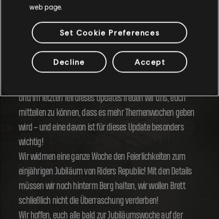
web page.
Patch Notes entnehmen könnt. Wir haben die Ragdoll-
Physik überarbeitet, da sie einigen Ridern erlaubt hat, Teile
Set Cookie Preferences
von Rennen zu überspringen.
Decline
Accept
JUBILÄUMSWOCHE
Und im letzten Teil dieses Updates freuen wir uns, euch
mitteilen zu können, dass es mehr Themenwochen geben
wird – und eine davon ist für dieses Update besonders
wichtig!
Wir widmen eine ganze Woche den Feierlichkeiten zum
einjährigen Jubiläum von Riders Republic! Mit den Details
müssen wir noch hinterm Berg halten, wir wollen Brett
schließlich nicht die Überraschung verderben!
Wir hoffen, euch alle bald zur Jubiläumswoche auf der