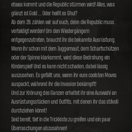
etwas kommt und die Republic stürmen wird! Alles, was
glänzt ist Gold … Oder heißt es Ghul?
Ab dem 26. zählen wir auf euch, denn die Republic muss
verteidigt werden! Um den Wiedergängern
entgegenzutreten, braucht ihr die bekannte Ausrüstung.
Wenn ihr schon mit dem Juggernaut, dem Scharfschützen
oder der Spinne klarkommt, wird diese Bedrohung ein
Kinderspiel! Und es kann nicht schaden, dabei lässig
auszusehen. Es gefällt uns, wenn ihr eure coolsten Moves
auspackt, während ihr die Invasion bekämpft!
Und zur Krönung des Ganzen erhaltet ihr eine Auswahl an
Ausrüstungsstücken und Outfits, mit denen ihr das stilvoll
durchziehen könnt!
Seid bereit, tief in die Trickkiste zu greifen und ein paar
Überraschungen abzusahnen!