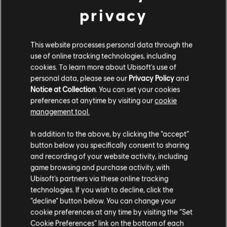
wir im neuen Shop feststellen, dass es viele Anfragen für
privacy
ein bestimmtes Outfit gibt, stehen die Chancen gut, dass
es bald wieder erhältlich sein wird!
This website processes personal data through the
Wir können es kaum erwarten, zu hören, was ihr vom
use of online tracking technologies, including
neuen Shop haltet!
cookies. To learn more about Ubisoft's use of
personal data, please see our
Privacy Policy
and
Notice at Collection
. You can set your cookies
UND ES GIBT NOCH VIEL MEHR!
preferences at anytime by visiting our
cookie
management tool.
Mit diesem neuen Update bekommt ihr auch mehr Inhalte
In addition to the above, by clicking the “accept”
und Veränderungen! Mit Odyssey erhöht sich die Anzahl
button below you specifically consent to sharing
and recording of your website activity, including
unserer Sponsoren! Dieser neue Sponsor ist für BMX-
game browsing and purchase activity, with
Karrieren verfügbar. Rider, die sich dafür interessieren,
Ubisoft’s partners via these online tracking
können sich auf zwei brandneue Stunts freuen!
technologies. If you wish to decline, click the
“decline” button below. You can change your
Als Teil dieses Updates werden auch einige Probleme
cookie preferences at any time by visiting the “Set
behoben und Verbesserungen implementiert, wie ihr den
Cookie Preferences” link on the bottom of each