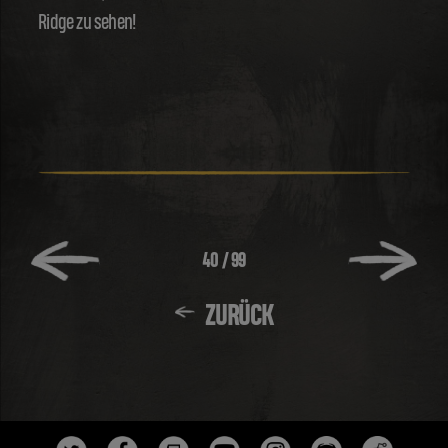
Ridge zu sehen!
40
/
99
ZURÜCK