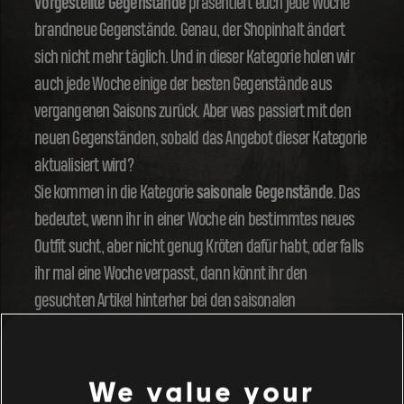
Vorgestellte Gegenstände
präsentiert euch jede Woche
brandneue Gegenstände. Genau, der Shopinhalt ändert
sich nicht mehr täglich. Und in dieser Kategorie holen wir
auch jede Woche einige der besten Gegenstände aus
vergangenen Saisons zurück. Aber was passiert mit den
neuen Gegenständen, sobald das Angebot dieser Kategorie
aktualisiert wird?
Sie kommen in die Kategorie
saisonale Gegenstände
. Das
bedeutet, wenn ihr in einer Woche ein bestimmtes neues
Outfit sucht, aber nicht genug Kröten dafür habt, oder falls
ihr mal eine Woche verpasst, dann könnt ihr den
gesuchten Artikel hinterher bei den saisonalen
Gegenständen finden, und zwar jeweils bis zum Ende der
Saison.
We value your
Und außerdem zählt eure Stimme jetzt noch mehr! Wenn