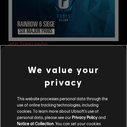
Jetzt Tickets kaufen
Veranstaltungsort
We value your
HALLE 4 – Paris Expo Porte de Versailles
privacy
2 Place de la Porte de Versailles, 75015 Paris
http://www.paris-expoportedeversailles.com/
This website processes personal data through the
Besucht für die neuesten Updates die E-Sport-Seite von
use of online tracking technologies, including
Rainbow Six,
Twitter
oder die
Ubisoft-Foren
.
cookies. To learn more about Ubisoft's use of
personal data, please see our
Privacy Policy
and
Notice at Collection
. You can set your cookies