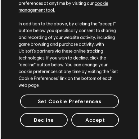
preferences at anytime by visiting our
cookie
management tool.
In addition to the above, by clicking the “accept”
button below you specifically consent to sharing
and recording of your website activity, including
ZURÜCK
game browsing and purchase activity, with
Ubisoft’s partners via these online tracking
technologies. If you wish to decline, click the
EMPFOHLENE INHALTE
“decline” button below. You can change your
cookie preferences at any time by visiting the “Set
Cookie Preferences” link on the bottom of each
web page.
Set Cookie Preferences
Decline
Accept