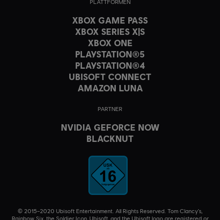
PLATTFORMEN
XBOX GAME PASS
XBOX SERIES X|S
XBOX ONE
PLAYSTATION®5
PLAYSTATION®4
UBISOFT CONNECT
AMAZON LUNA
PARTNER
NVIDIA GEFORCE NOW
BLACKNUT
© 2015–2020 Ubisoft Entertainment. All Rights Reserved. Tom Clancy’s,
Rainbow Six, the Soldier Icon, Ubisoft, and the Ubisoft logo are registered or