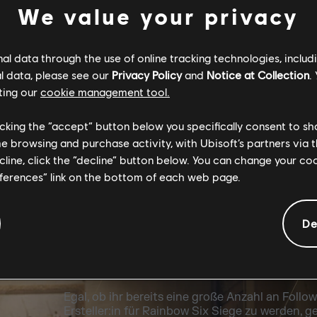
We value your privacy
l data through the use of online tracking technologies, includ
l data, please see our
Privacy Policy
and
Notice at Collection
.
ting our
cookie management tool.
licking the “accept” button below you specifically consent to s
me browsing and purchase activity, with Ubisoft’s partners via t
ecline, click the “decline” button below. You can change your c
eferences” link on the bottom of each web page.
De
ZUGRIFF AUF EINZIGARTIG
Egal, ob ihr bereits eine große Anzahl an Foll
Ersteller:in für Rainbow Six Siege zu werden, 