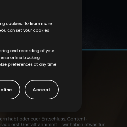
ing cookies. To learn more
 You can set your cookies
haring and recording of your
hese online tracking
ookie preferences at any time
cline
Accept
E GELEGENHEITEN
owern habt oder euer Entschluss, Content-
gerade erst Gestalt annimmt – wir haben etwas für