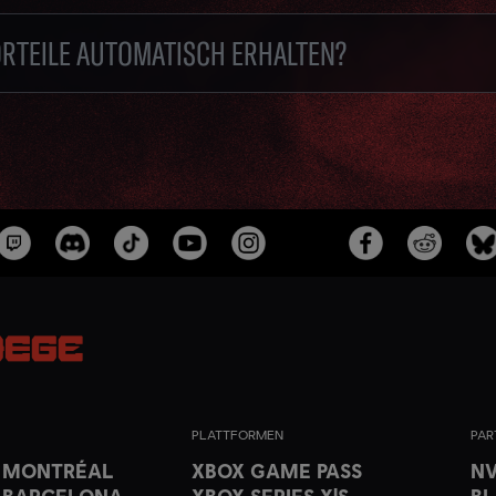
ORTEILE AUTOMATISCH ERHALTEN?
PLATTFORMEN
PAR
T MONTRÉAL
XBOX GAME PASS
NV
 BARCELONA
XBOX SERIES X|S
B