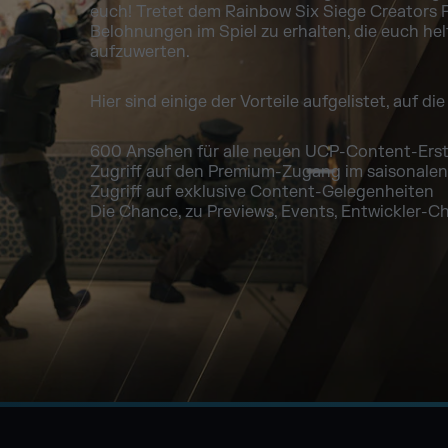
euch! Tretet dem Rainbow Six Siege Creators P
Belohnungen im Spiel zu erhalten, die euch hel
aufzuwerten.
Hier sind einige der Vorteile aufgelistet, auf d
600 Ansehen für alle neuen UCP-Content-Erste
Zugriff auf den Premium-Zugang im saisonalen 
Zugriff auf exklusive Content-Gelegenheiten
Die Chance, zu Previews, Events, Entwickler-C