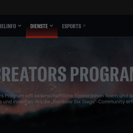
ESPORTS
IELINFO
DIENSTE
CREATORS PROGRA
 Program soll leidenschaftliche Spieler:innen feiern und b
s und ihrer Fan-Art die „Rainbow Six Siege“-Community erf