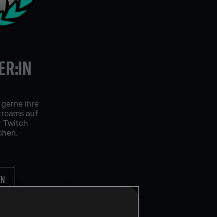
R:IN
 gerne ihre
treams auf
 Twitch
chen.
EN