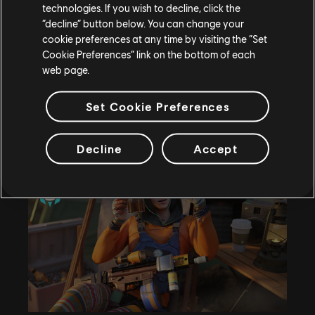
technologies. If you wish to decline, click the
“decline” button below. You can change your
cookie preferences at any time by visiting the “Set
Cookie Preferences” link on the bottom of each
Die Truppziele werden jetzt ernst. Spielt im Team mit
web page.
Freunden und erhaltet einfach nur fürs gemeinsame
Spielen Boni. Je besser euer Team sich koordiniert,
Set Cookie Preferences
desto größer die Belohnungen.
Feuergrube
Decline
Accept