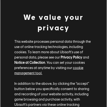
We value your
privacy
Feiert die Ankunft von Capitão, indem ihr mit ihm in
den Kampf zieht. Spielt Matches mit dem neuen
This website processes personal data through the
Operator, um exklusive Belohnungen zu verdienen
use of online tracking technologies, including
und eure Loyalität an der Front zu zeigen.
cookies. To learn more about Ubisoft's use of
personal data, please see our
Privacy Policy
and
Einsatzteam-Aufstieg
Notice at Collection
. You can set your cookies
preferences at anytime by visiting our
cookie
management tool.
In addition to the above, by clicking the “accept”
button below you specifically consent to sharing
and recording of your website activity, including
game browsing and purchase activity, with
Ubisoft’s partners via these online tracking