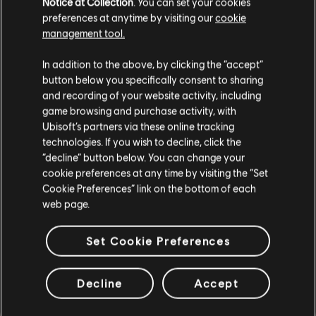
dem sich die Einstellungen der roten
Notice at Collection
. You can set your cookies
Farbgruppe im Farbmenü nicht korrekt
preferences at anytime by visiting our
cookie
auf die Darstellung von Warnungen
management tool.
auswirkten.
Es wurden mehrere Probleme behoben,
In addition to the above, by clicking the “accept”
die zum Absturz des Spiels führen
button below you specifically consent to sharing
konnten.
and recording of your website activity, including
Wir haben ein Problem behoben, das es
game browsing and purchase activity, with
einem Host einer Coop-Spielsitzung
Ubisoft’s partners via these online tracking
nicht erlaubte, einen Client
auszuschließen.
technologies. If you wish to decline, click the
“decline” button below. You can change your
Wir haben ein Problem behoben, bei
cookie preferences at any time by visiting the “Set
dem feindliche Sniper dauerhaft in dem
Sperrgebiet zwischen Llanura del Oasis
Cookie Preferences” link on the bottom of each
und Bosque de Palma respawnten.
web page.
Wir haben ein Problem behoben, bei
dem Gegner zu häufig in dem Gebiet
Set Cookie Preferences
Costa del Mar respawnten.
Wir haben ein Problem behoben, durch
das Gegner zu häufig in dem Gebiet
Decline
Accept
Campo de Sabana respawnten.
Wir haben ein Problem behoben, bei