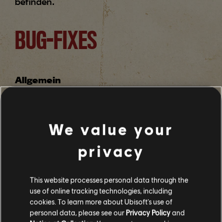
befinden.
BUG-FIXES
Allgemein
Wir haben ein Problem behoben, das in
der Mission „Das verlorene Paradies“
eine unendliche Respawn-Schleife
We value your
verursachte.
Wir haben ein Problem behoben, das
privacy
zur Zurücksetzung der
Zielempfindlichkeit beim Schließen des
Optionsmenüs führen konnte.
This website processes personal data through the
Wir haben ein Problem behoben, durch
das das HUD unter bestimmten
use of online tracking technologies, including
Umständen vollständig verschwand.
cookies. To learn more about Ubisoft's use of
personal data, please see our
Privacy Policy
and
Wir haben ein Problem behoben, bei