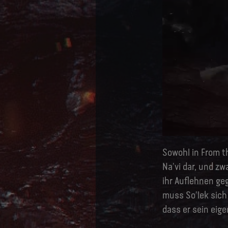
Sowohl in From t
Na'vi dar, und zw
ihr Auflehnen ge
muss So'lek sich
dass er sein eig