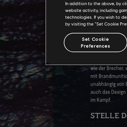
Einheiten an. In
In addition to the above, by c
Exoanzügen, mit d
website activity, including ga
technologies. If you wish to d
Diesen Skel-Anzü
by visiting the “Set Cookie Pr
entwickelt zum J
kurzer Distanz m
Set Cookie
Preferences
Einheiten spreng
Auch neue vom A
wie der Brecher,
mit Brandmuniti
unabhängig von E
auch das Design 
im Kampf.
STELLE D