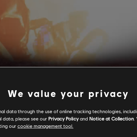
We value your privacy
ach den Mitgliedern des Widerstands legen die Truppen der R
chutt und Asche. Du wirst eine noch gefährlichere Welt erle
l data through the use of online tracking technologies, includ
ran oder zu Fuß.
l data, please see our
Privacy Policy
and
Notice at Collection
.
ting our
cookie management tool.
ion der RDA ist, den Widerstand auszumerzen, rücken sie mi