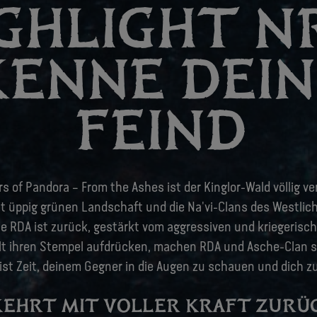
GHLIGHT NR
KENNE DEI
FEIND
ers of Pandora – From the Ashes ist der Kinglor-Wald völlig ve
st üppig grünen Landschaft und die Na'vi-Clans des Westli
Die RDA ist zurück, gestärkt vom aggressiven und kriegerisc
lt ihren Stempel aufdrücken, machen RDA und Asche-Clan si
s ist Zeit, deinem Gegner in die Augen zu schauen und dich 
 KEHRT MIT VOLLER KRAFT ZURÜ