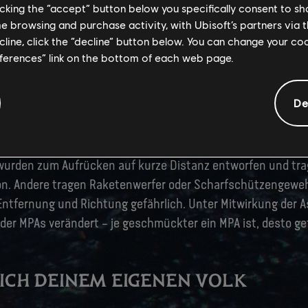
 From the Ashes steht So'lek erstmals Skel-Anzügen gegenüb
licking the “accept” button below you specifically consent to s
enen sie so groß wie Na'vi sind.
me browsing and purchase activity, with Ubisoft’s partners via t
ecline, click the “decline” button below. You can change your c
gen zur Seite stehen die kraftvollen Höllenhunde, hundear
eferences” link on the bottom of each web page.
agen und Töten von Na'vi. Diese Einheiten greifen meistens
it Elektroschocks an, um ihr Ziel zu betäuben und zu elimi
De
en sich sogar.
sche-Clan inspirierte MPA-Einheiten gehören nun zum RDA-
 wurden zum Aufrücken auf kurze Distanz entworfen und tra
on. Andere tragen Raketenwerfer oder Scharfschützengeweh
ntfernung und Richtung gefährlich. Unter Mitwirkung der 
der MPAs verändert – je geschmückter ein MPA ist, desto gef
ICH DEINEM EIGENEN VOLK