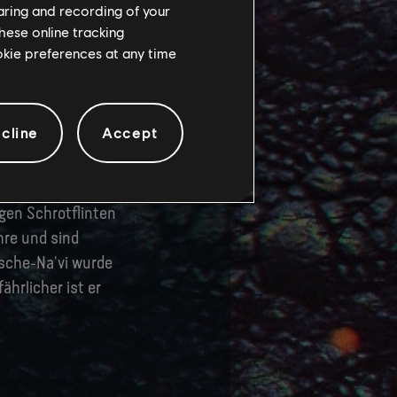
er – Soldaten in
haring and recording of your
hese online tracking
ookie preferences at any time
tige RDA-Roboter
 im Rudel und aus
nieren – manche
cline
Accept
Arsenal. Manche,
gen Schrotflinten
re und sind
Asche-Na'vi wurde
ährlicher ist er