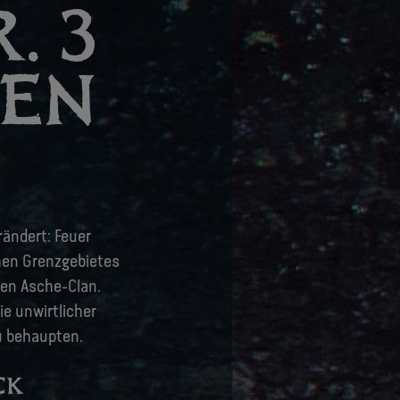
. 3
NEN
rändert: Feuer
chen Grenzgebietes
hen Asche-Clan.
e unwirtlicher
zu behaupten.
CK