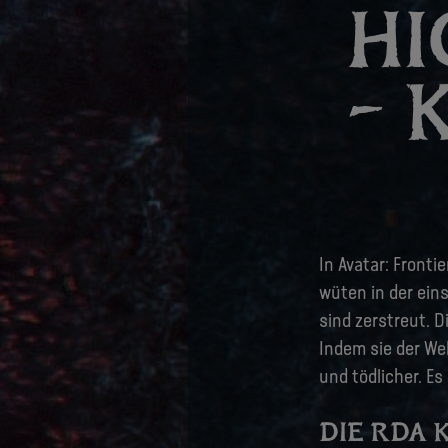
HI
– 
In Avatar: Fronti
wüten in der ein
sind zerstreut. 
Indem sie der We
und tödlicher. E
DIE RDA