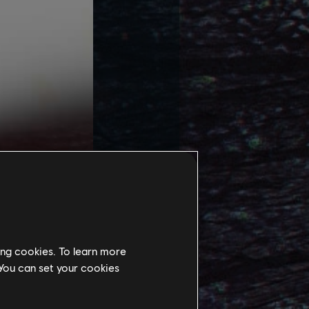
DA den Kinglor-
ben, ob auf dem
ing cookies. To learn more
 You can set your cookies
t noch stärkeren