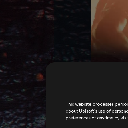
Auf ihrer Jagd n
Wald erneut in S
This website processes persona
Rücken deiner Ik
about Ubisoft's use of persona
preferences at anytime by visi
Weil es die Miss