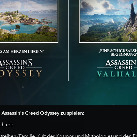
 Assassin's Creed Odyssey zu spielen:
t habt:
treihen (Familie, Kult des Kosmos und Mythologie) und den Ep