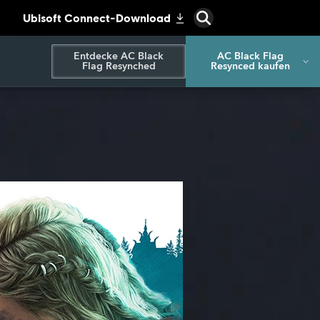
Entdecke AC Black
AC Black Flag
Flag Resynched
Resynced kaufen