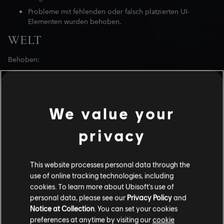
Probleme mit fehlenden oder falsch platzierten UI-
Elementen wurden behoben.
WELT
Behoben:
NPCs auf Booten segeln nun weiter und bleiben nicht
mehr an Ort und Stelle.
Die Animation für trinkende NPCs wurde korrigiert.
We value your
Kollisionen mit einigen unsichtbaren Objekten in Bagdad
wurden behoben.
privacy
QUESTS
Behoben:
This website processes personal data through the
use of online tracking technologies, including
Die Erkennung durch NPCs bei der Quest „Vergoldete
cookies. To learn more about Ubisoft's use of
Schmetterlinge“ wurde verbessert.
personal data, please see our
Privacy Policy
and
Belohnungs-Gegenstände der Quest „Die vierzig Räuber“
Notice at Collection
. You can set your cookies
waren im Spiel nicht sichtbar.
preferences at anytime by visiting our
cookie