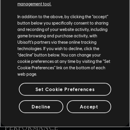
Zu belauschende Gespräche werden nun korrekt
management tool.
abgespielt.
In addition to the above, by clicking the “accept”
Gen Bagdad
- Wenn die Nachforschungstafel im
Bruderschaftshaus Harbiya zu schnell nach dem Dialog
button below you specifically consent to sharing
geöffnet wurde, konnte nicht damit interagiert werden.
and recording of your website activity, including
game browsing and purchase activity, with
Höhle der Bestie
- Während des Ziels „Sprich mit Ali“
Ubisoft’s partners via these online tracking
konnte nicht richtig mit Ali interagiert werden.
technologies. If you wish to decline, click the
Wie man einen Dämon fängt
- Wenn man bei der
“decline” button below. You can change your
Interaktion mit Hinweisen von Gegnern entdeckt wurde,
cookie preferences at any time by visiting the “Set
konnten das Werkzeugrad und die Weltkarte nicht benutzt
Cookie Preferences” link on the bottom of each
werden.
web page.
Vergoldete Schmetterlinge
- Kämpfe während der großen
Auktion haben den Spielfluss der Quest zerstört.
Set Cookie Preferences
Das große Symposion
- Blocker für das Ziel „Finde den
Großen Gelehrten Fasil“ wurden entfernt.
Das Nest der Schlange
- Basims Dialoge werden jetzt
Decline
Accept
korrekt ausgelöst.
GRAFIK, ANIMATION UND
PERFORMANCE