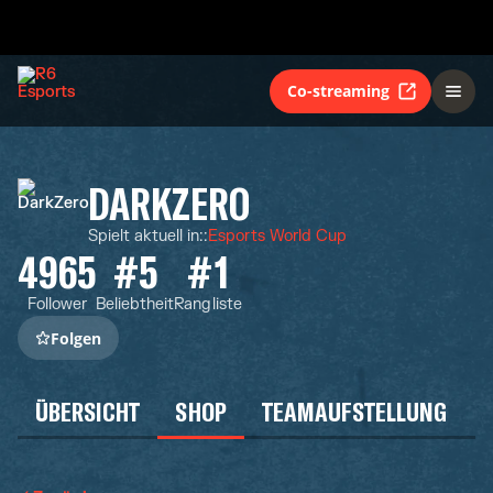
Co-streaming
DARKZERO
Spielt aktuell in:
:
Esports World Cup
4965
#5
#1
Follower
Beliebtheit
Rangliste
Folgen
ÜBERSICHT
SHOP
TEAMAUFSTELLUNG