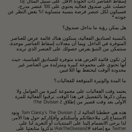
إسقاط العناصر ذات الجودة الأقل. على سبيل المثال: إذا
حصلت على صندوق فعالية يحتوي على 100 عنصر مدرج،
فسيكون لكل عنصر فرصة بنسبة متساوية 1% بغض النظر عن
جودته.*
هل يمكن رؤية ما بداخل صندوق؟
بالنسبة لصناديق الفعالية، ستكون هناك قائمة عرض للعناصر
المتوفرة في الداخل. وبما أن معدلات إسقاط العناصر موحدة،
ستتمكن من التنبؤ بفرص حصولك على العنصر الذي تريده.
لن تكون قائمة العرض هذه متوفرة للصناديق القياسية، حيث
أنها تحتوي على مجموعة كبيرة ومتزايدة من العناصر غير
محدودة الوقت ليحتفظ بها اللاعبين.
ما المدة والوتيرة المتوقعة للفعاليات؟
يعتمد وقت الفعاليات على مجموعة كبيرة من العوامل ولا
يمكن ذكرها بالتفصيل في هذا الوقت. ترقبوا الفعالية للمرة
الأولى بعد وقت قصير من إطلاق The Division 2!
هذه هي خططنا الحالية لـ Tom Clancy's The Division 2. ونود
الاستماع إلى ملاحظاتكم وأسئلتكم وأفكاركم حول هذا الأمر،
لذا يرجى الانضمام إلينا على المنتديات أو التغريد لنا على
Twitter مع إضافة #AskTheDivision2! تذكروا متابعتنا على