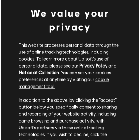
كتخصصات جديدة.
We value your
في الإصدار المطلق، هل يمكنك فتح مساحات إضافية في
المستودع في وقت مبكر من اللعبة. وهل سيتم تسييل مواضع
privacy
مساحة إضافية بالمستودع في المستقبل؟
لا ، لن يتم تسييل مساحة بالمستودع. إذا أصبح حجم المستودع
المتوفر مشكلة تؤثر على تجربة اللعبة عندما نضيف مزيدًا من
This website processes personal data through the
العتاد مع التحديثات الجديدة، فسنقوم بالطبع باتخاذ الإجراءات
use of online tracking technologies, including
اللازمة مجانًا.
cookies. To learn more about Ubisoft's use of
personal data, please see our
Privacy Policy
and
للتوضيح، ما هو عدد مواضع المستودع المتوفرة للاعبين، وعدد
المواضع الإضافية التي سيتم توفيرها للاعبين الذين سيشترون
Notice at Collection
. You can set your cookies
الإصدار المطلق؟
preferences at anytime by visiting our
cookie
management tool.
بشكل عام، سيبدأ اللاعبون بـ50 موضعًا في اللعبة. ويمكن زيادة
مساحة المستودع هذه من خلال 3 خطوات ترقية كملحق
In addition to the above, by clicking the “accept”
باستخدام تقنية شيد التي يمكن تجميعها من خلال اللعب.
خطوات الترقية هذا تفتح 20 و30 و50 موضعًا على التوالي. هذا
button below you specifically consent to sharing
يعني أن جميع اللاعبين يمكنهم الحصول على إجمالي 150
and recording of your website activity, including
موضعًا. يمكن فتح أخر خطوة للترقية ذات الـ50 موضعًا فقط
game browsing and purchase activity, with
عند وصول اللاعب إلى المستوى 30. ويتم منح اللاعبين الذين
Ubisoft’s partners via these online tracking
يملكون الإصدار المطلق هذه الخطوة النهائية للترقية من بداية
اللعبة، مما يعني أنهم سيحصلون على بداية قوية ومريحة مع
technologies. If you wish to decline, click the
100 موضع لمساحة المستودع من المستوى الأول، من دون