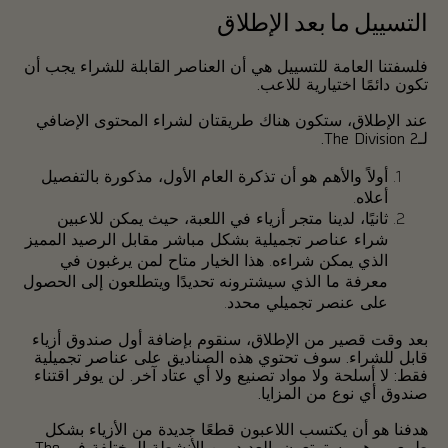
التسييل ما بعد الإطلاق
فلسفتنا العامة للتسييل هي أن العناصر القابلة للشراء يجب أن
تكون دائمًا اختيارية للاعب.
عند الإطلاق، ستكون هناك طريقتان لشراء المحتوى الإضافي
لـThe Division 2.
أولاً والأهم هو أن تذكرة العام الأول، مذكورة بالتفصيل
أعلاه.
ثانيًا، لدينا متجر أزياء في اللعبة، حيث يمكن للاعبين
شراء عناصر تجميلية بشكل مباشر مقابل الرصيد المميز
الذي يمكن شراءه. هذا الخيار متاح لمن يرغبون في
معرفة ما الذي سيشترونه تحديدًا ويتطلعون إلى الحصول
على عنصر تجميلي محدد.
بعد وقت قصير من الإطلاق، سنقوم بإضافة أول صندوق أزياء
قابل للشراء. سوف تحتوي هذه الصناديق على عناصر تجميلية
فقط: لا أسلحة ولا مواد تصنيع ولا أي عتاد آخر. لن يوفر اقتناء
صندوق أي نوع من المزايا.
هدفنا هو أن يكتسب اللاعبون قطعًا جديدة من الأزياء بشكل
طبيعي وهم يستمتعون بالعديد من الأنشطة المختلفة في The