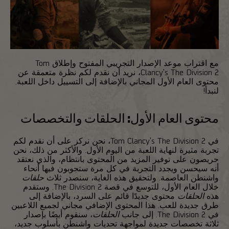
مع اقتراب موعد الإصدار التجريبي المفتوح وإطلاق Tom
Clancy's The Division 2، نريد أن نقدم لكم نظرة متعمقة عن
محتوى العام الأول المجاني بالإضافة إلى التسييل داخل اللعبة.
لنبدأ!
محتوى العام الأول: الحلقات والتخصصات
في Tom Clancy's The Division 2، نحن نركز على أن نقدم لكم
تجربة مثيرة لنهاية اللعبة من اليوم الأول. والأكثر من ذلك، نحن
حريصون على توفير المزيد من المحتوى بانتظام، والذي نعتقد
أنه سيحسن ويجدد التجربة في كل مرة ستجوبون فيها أنحاء
واشنطن العاصمة. ولتحقيق هذه الغاية، سنصدر ثلاث
حلقات
خلال العام الأول، للتوسع في قصة The Division 2. وستقدم
هذه
الحلقات
محتوى جديدًا قائم على السرد، بالإضافة إلى
طرق جديدة للعب. هذا المحتوى الإضافي مجاني لجميع اللاعبين
في The Division 2. إلى جانب
الحلقات
، سنقوم أيضًا بإصدار
ثلاثة تخصصات جديدة لمواجهة تحديات واشنطن بأسلوب جديد،