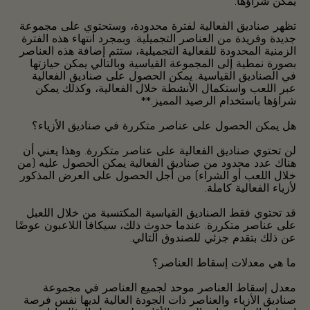
يمكن شراؤها.
تظهر صناديق الفعالية لفترة محدودة، وستحتوي على مجموعة
جديدة وفريدة من العناصر التجميلية. وبمجرد انتهاء هذه الفترة
الزمنية المحدودة للفعالية التجميلية، ستتم إضافة هذه العناصر
بصورة نمطية إلى المجموعة القياسية وبالتالي يمكن حيازتها
في الصناديق القياسية. يمكن الحصول على صناديق الفعالية
عبر اللعب واستكمال الأنشطة خلال الفعالية، وكذلك يمكن
شراؤها باستخدام الرصيد المميز.**
هل يمكن الحصول على عناصر متكررة في صناديق الأزياء؟
لن تحتوي صناديق الفعالية على عناصر متكررة. وهذا يعني أن
هناك عدد محدود من صناديق الفعالية يمكن الحصول عليه (من
خلال اللعب أو الشراء) من أجل الحصول على العرض المذكور
لأزياء الفعالية كاملة.
قد تحتوي فقط الصناديق القياسية المكتسبة من خلال اللعبل
على عناصر متكررة. عندما حدوث ذلك، سيكافأ اللاعبون عوضًا
عن ذلك بتقدم جزئي للصندوق التالي.
ما هي معدلات إسقاط العناصر؟
معدل إسقاط العناصر موحد لجميع العناصر في مجموعة
صناديق الأزياء والعناصر ذات الجودة العالية لديها نفس فرصة