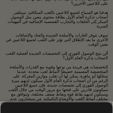
على اللاعبين الآخرين؟
هدفنا هو السماح لجميع اللاعبين باللعب المتكافئ. سيتلقى
أصحاب تذكرة العام الأول بطاقة محتوى معين مثل الوصول
المبكر إلى الحلقات والتجارب القصصية الإضافية في المهمات
السرية.
سوف تتوفر الغارات والأسلحة الجديدة والعتاد والإضافات
الأخرى ما بعد الإطلاق التي تؤثر على اللعب لجميع اللاعبين في
نفس الوقت.
ألن يتيح الوصول الفوري إلى التخصصات الجديدة أفضلية اللعب
لأصحاب تذكرة العام الأول؟
التخصصات هي فريدة من نوعها وقوية مع القدرات والأسلحة
المتخصصة المصممة خصيصًا لأنماط لعب محددة. عندما
تمتلكها أيدٍ ماهرة، يمكن لها أن تقلب موازين المعركة. على
الرغم من أن أصحاب تذكرة العام الأول سيكون لديهم ميزة
الوصول الفوري إلى تخصصات جديدة، فإن جميع اللاعبين
سيكونون قادرين على فتحها مع مرور الوقت من خلال اللعب.
وسيكون لديهم نقاط قوة ونقاط ضعف مختلفة، وتتوافق مع
مختلف أنماط اللعب والأوضاع التكتيكية. مَن سيختارون عدم
فتح تخصصات جديدة عبر تذكرة العام الأول أو اللعب فلا يزال
بإمكانهم الوصول إلى الثلاثة الأصليين: القناص والناجي
والمحطِم وسيقدم كل منهم نفس المستوى من القوة