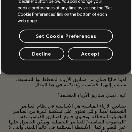
“decline” button below. You can change your
الحاجة إلى استخدام تقنية شيد. علاوة على ذلك، يكلف شراء
cookie preferences at any time by visiting the “Set
خطوة ترقية المستوى 3 للـ50 موضع تقنية شيد أكثر من معظم
Cookie Preferences” link on the bottom of each
الملحقات التي تعطي لاعبي الإصدار المطلق الميزة لاستخدام
web page.
تقنية شيد الخاصة بهم القيمة في مكان آخر.
ماذا عن العناصر التجميلية؟ كيف يمكن الحصول عليها؟
Set Cookie Preferences
أثناء اللعب، سيتم الحصول بشكل متكرر على عناصر تجميلية
من خلال صناديق الأزياء. بعد وقت قصير من الإطلاق، ستكون
هناك أيضًا فعاليات لفترة محدودة. وتأتي مع صناديق مخصصة،
Decline
Accept
والتي يمكن كسبها من خلال اللعب أو الشراء.
هل هناك أكثر من نوع لصناديق الأزياء؟
لدينا حاليًا فئتان من صناديق الأزياء المخطط لها. للتبسيط،
سنشير إليهما
بالقياسية
والفعالية
في هذا المقال.
كيف تعمل صناديق الأزياء المختلفة؟
صناديق الأزياء القياسية هي الأساسية في نظام العناصر
التجميلية لدينا، والتي تحتوي على تشكيلة كبيرة من العناصر
التجميلية المختلفة. وتحتوي جميع الصناديق القياسية نفس
"المجموعة القياسية" للعناصر التجميلية. ويمكن الحصول عليها
عبر اللعب وإكمال الأنشطة المختلفة في عالم اللعبة، والتي لا