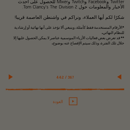
Twitter وFacebook وTwitch وMixer للحصول على أحدث
الأخبار والمعلومات حول Tom Clancy's The Division 2.
شكرًا لكم أيها العملاء، ونراكم في واشنطن العاصمة قريبا!
*الأرقام المستخدمة فقط كأمثلة، وينبغي ألا تؤخذ على أنها نهائية أو إرشادية
للنظام النهائي.
** قد تعرض بعض فعاليات الأزياء الموسمية عناصر لا يمكن الحصول عليها إلا
خلال تلك الفترة، وذلك سيتم الإفصاح عنه بوضوح.
442
/
367
العودة