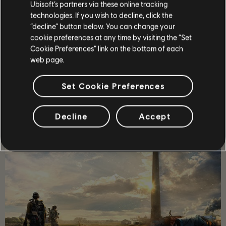
Ubisoft’s partners via these online tracking
technologies. If you wish to decline, click the
“decline” button below. You can change your
cookie preferences at any time by visiting the “Set
Cookie Preferences” link on the bottom of each
web page.
الموصى به
Set Cookie Preferences
Decline
Accept