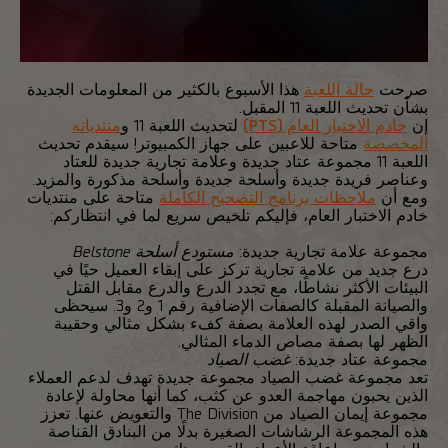
صرحت
حالة اللعبة
هذا الأسبوع بالكثير من المعلومات الجديدة
بشأن تحديث اللعبة 11 المقبل.
إن
خادم الاختبار العام (PTS)
لتحديث اللعبة 11 و
منتدياته
المخصصة
متاحة للاعبين على جهاز الكمبيوتر! سيقدم تحديث
اللعبة 11 مجموعة عتاد جديدة وعلامة تجارية جديدة للعتاد
وعناصر فريدة جديدة وأسلحة جديدة وأسلحة مذكورة والمزيد.
ومع أن
ملاحظات برنامج التصحيح الكاملة
متاحة على منتديات
خادم الاختبار العام، فإليكم تلخيص سريع لما في انتظاركم:
مجموعة علامة تجارية جديدة:
مستودع أسلحة Belstone
درع جديد من علامة تجارية تركز على إبقاء العميل حيًا في
البيئات الأكثر نشاطًا، مع تجدد الدرع والدرع مقابل القتل
والصيانة المقبلة كالصفات الإضافية رقم 1 و2 و3. سيحظى
واقي الصدر لهذه العلامة بصفة كفء بشكل مثالي وحقيبة
الظهر لها بصفة مصاص الدماء المثالي.
مجموعة عتاد جديدة:
غضب الصياد
تعد مجموعة غضب الصياد مجموعة جديدة تهدف لدعم العملاء
الذين يحبون مهاجمة العدو عن كثب، كما أنها محاولة لإعادة
مجموعة إيمان الصياد من The Division والتعويض عنها. تعزز
هذه المجموعة الرشاشات الصغيرة بدلًا من البنادق القناصة