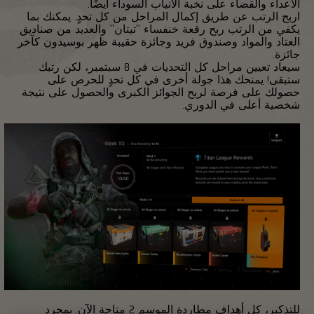
الأعداء والقضاء على نخبة الأنياب السوداء أيضًا.
اربح الرتب عن طريق إكمال المراحل من كل تحدٍ. يمكنك بما
يكفي من الرتب ربح رقعة خنفساء "تيتان" والعديد من صناديق
العتاد والمواد وصندوق فريد وجائزة حقيبة ظهر بوسيدون كآخر
جائزة.
سيعاد تعيين مراحل كل التحديات في 8 سبتمبر، لكن رتبك
ستبقى! يمنحك هذا جولة أخرى في كل تحدٍ للحرص على
حصولك على فرصة لربح الجوائز الكبرى والحصول على نتيجة
شخصية أعلى في الدوري.
للتذكير، كل أهداف مطاردة الموسم 2 متاحة الآن. بمجرد