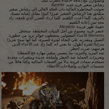
والشوازن مع إعاقة الأعداء بالقرب منك.
رشاش صغير فريد جديد:
Backfire
تحولت المخاطرة العالية ذات العائد العالي إلى رشاش صغير.
سيُلحق هذا الرشاش الصغير ضررًا كبيرًا مقابل إصابة نفسك
بالنزيف كلما أعدت التلقيم. كلما ازداد الضرر الذي تلحقه، زاد
معه ثمن إعادة التلقيم.
حقيبة ظهر فريدة:
Memento
عنصر فريد مصنوع من أجل البنيات المختلطة. ستجعل
Memento الأعداء المقتولين يسقطون جوائز تزيد من خطورة
العميل ومقدرته على النجاة لفترة قصيرة، كما أنها تمنح تعزيزًا
متزايدًا لفترة أطول، ما يعني أنه كلما زاد عدد الأعداء الذين
هزمتهم، صرت أخطر.
ثمة المزيد والمزيد، بما يتضمن متغير مهارة فخ الشظايا
وتعزيزات الحماية ضد الخطر وأسلحة جديدة ومتغيرات محددة
تستخدم سمات فريدة بدلاً من الصفات المثالية وكمًا هائلاً من
تحسينات التوازن وإصلاحات الأخطاء.