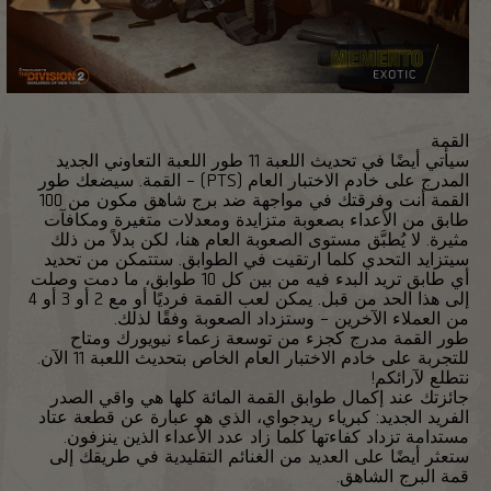
القمة
سيأتي أيضًا في تحديث اللعبة 11 طور اللعبة التعاوني الجديد
المدرج على خادم الاختبار العام (PTS) – القمة. سيضعك طور
القمة أنت وفرقتك في مواجهة ضد برج شاهق مكون من 100
طابق من الأعداء بصعوبة متزايدة ومعدلات متغيرة ومكافآت
مثيرة. لا يُطبَّق مستوى الصعوبة العام هنا، لكن بدلاً من ذلك
سيتزايد التحدي كلما ارتقيت في الطوابق. ستتمكن من تحديد
أي طابق تريد البدء فيه من بين كل 10 طوابق، ما دمت وصلت
إلى هذا الحد من قبل. يمكن لعب القمة فرديًا أو مع 2 أو 3 أو 4
من العملاء الآخرين – وستزداد الصعوبة وفقًا لذلك.
طور القمة مدرج كجزء من توسعة زعماء نيويورك ومتاح
للتجربة على خادم الاختبار العام الخاص بتحديث اللعبة 11 الآن.
نتطلع لآرائكم!
جائزتك عند إكمال طوابق القمة المائة كلها هي واقي الصدر
الفريد الجديد: كبرياء ريدجواي، الذي هو عبارة عن قطعة عتاد
مستدامة تزداد كفاءتها كلما زاد عدد الأعداء الذين ينزفون.
ستعثر أيضًا على العديد من الغنائم التقليدية في طريقك إلى
قمة البرج الشاهق.