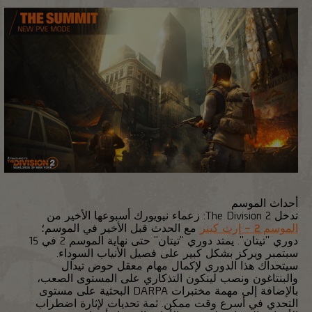
أحداث الموسم
تدخل The Division 2: زعماء نيويورك أسبوعها الأخير من
الموسم 2 – إرث كينر
مع الحدث قبل الأخير في الموسم؛
دوري "تيتان". يمتد دوري "تيتان" حتى نهاية الموسم 2 في 15
سبتمبر ويركز بشكل كبير على فصيل الأنياب السوداء.
سيتحداك هذا الدوري لإكمال مهام معقل حوض تيدال
والبنتاغون ونصب لينكون التذكاري على المستوى الصعب،
بالإضافة إلى مهمة مختبرات DARPA البحثية على مستوى
التحدي في أسرع وقت ممكن. ثمة تحديات لإثارة اضطراب