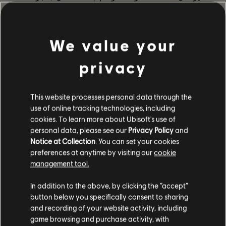
القضاء عليهم كلهم، سيظهر "الدبور" أيضًا، ما سيمنحك فرصة
لربح متغير مهارة فخ الإصلاح الفريد. تأكد من أنك ملم بكل ما
يحدث خلال اقتراب الموسم من نهايته مع مقال
ملخص
الموسم 2
.
We value your
تنبيهات ذات أولوية قصوى
كانت هناك صيانة في 1 سبتمبر للتعامل مع بعض المشكلات
الخاصة بمدفع القناصة لعدم تصويبه وإطلاقه للنار جيدًا أحيانًا،
privacy
وكذلك لإصلاح مرحلة الزعيم الأخير في حوض تيدال لعدم وجود
نقطة وصول مناسبة في مستوى الصعوبة البطولي. بالإضافة
إلى ذلك، تخطي مستويات الموسم 2 متاح الآن في المتجر.
هذا كل شيء لهذا الأسبوع!
This website processes personal data through the
إلى اللقاء في المرة المقبلة،
use of online tracking technologies, including
/ فريق تطوير The Division 2
cookies. To learn more about Ubisoft's use of
personal data, please see our
Privacy Policy
and
Notice at Collection
. You can set your cookies
preferences at anytime by visiting our
cookie
management tool.
442
/
192
In addition to the above, by clicking the “accept”
button below you specifically consent to sharing
and recording of your website activity, including
game browsing and purchase activity, with
العودة