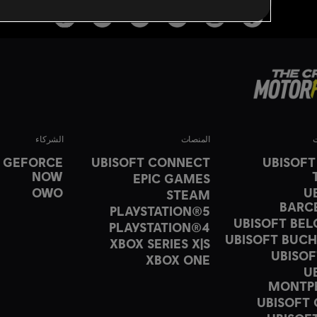
ت
المنصات
الشركاء
A GEFORCE
UBISOFT CONNECT
UBISOFT
NOW
EPIC GAMES
OWO
U
STEAM
BARC
PLAYSTATION®5
UBISOFT BE
PLAYSTATION®4
UBISOFT BUC
XBOX SERIES X|S
UBISOF
XBOX ONE
U
MONTPE
UBISOFT