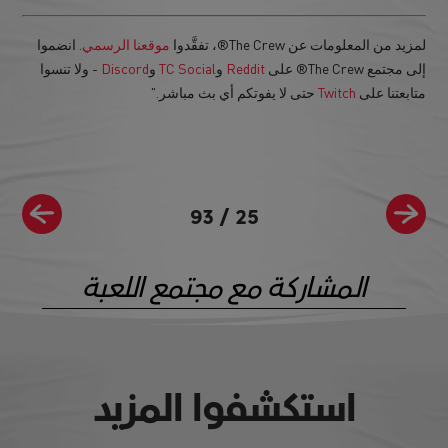
لمزيد من المعلومات عن The Crew®، تفقَّدوا
موقعنا الرسمي
. انضموا
إلى مجتمع The Crew® على
Reddit
و
TC Social
و
Discord
- ولا تنسوا
متابعتنا على
Twitch
حتى لا يفوتكم أي بث مباشر."
93
/
25
المشاركة مع مجتمع اللعبة
استكشفوا المزيد