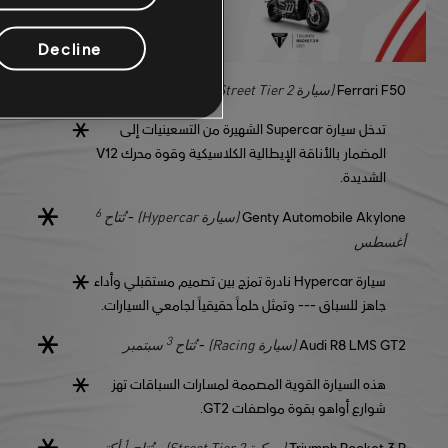
Decline
2
(سيارة Street Tier 2)
تُتاح
يوليو
-
Ferrari F50
تدخل سيارة Supercar الشهيرة من التسعينيات إلى
المضمار بالأناقة الإيطالية الكلاسيكية وقوة محرك V12
الشديدة.
6
(سيارة Hypercar)
تُتاح
-
Genty Automobile Akylone
أغسطس
سيارة Hypercar نادرة تمزج بين تصميم مستقبلي وأداء
جاهز للسباق --- وتمثل حلماً حقيقياً لجامعي السيارات.
3
(سيارة Racing)
تُتاح
سبتمبر
-
Audi R8 LMS GT2
هذه السيارة القوية المصممة لمسارات السباقات تهز
شوارع أواهو بقوة مواصفات GT2.
1
(مركبة Street Tier 2)
تُتاح
أكتوبر
-
Triumph Rocket 3 R