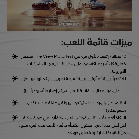
ميزات قائمة اللعب:
13 فعالية رئيسية:
لأول مرة في The Crew Motorfest، سنصدر
فعالية كل أسبوع. اكتشفوا على مدار الأسابيع جمال المركبات
الأوروبية.
41 تحدياً
و__13 مأثرة__ و__13 فرصة تصوير__ لإكمالها عبر الجزر.
على غرار فعاليات قائمة اللعب، سيتم إصدارها أسبوعياً.
لا قيود على المركبات:
استمتعوا بمرونة مطلقة عند استخدام
مجموعتكم!
المكافأة:
عادةً ما تقدم قوائم اللعب مكافأتها في صورة مركبة،
لكن ليس هذه المرة. ستكون مكافأة قائمة اللعب هذه المرة مليوناً
من النقود! لذا، ابذلوا قصارى جهدكم.