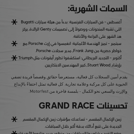
السمات الشهرية:
أغسطس - فن السيارات الفرنسية
: بدءاً من هيئة سيارات Bugatti
التي تشبه المنحوتات ووصولاً إلى تصميمات Genty الرائدة، يركز
هذ الشهر على البراعة والأناقة.
سبتمبر - تميز الهندسة الألمانية
: انغمسوا في إرث Porsche مع
خواطر حصرية من Frank Jung، مدير سجلات Porsche.
أكتوبر - التجديد البريطاني
: استكشفوا تطور أيقونات مثل Triumph
بإرشاد Stuart Wood، كبير المهندسين الابتكاريين.
يقدم أمين السجلات كل فعالية، مستعرضاً حقائق وقصصاً فريدة تضفي
الحيوية على كل مركبة وعلامة تجارية. كل فعالية تمثل احتفاءً بالإبداع
والإرث والسعي نحو الكمال - بلمسة فاخرة من Motorfest.
تحسينات GRAND RACE
زمن الإكمال المقسم
- تساعدك مؤشرات زمن الإكمال المقسم
الجديدة على تتبع أدائك بدقة أكبر خلال السباقات.
وضع التفرج
- شاهدوا السباقات من منظور جديد وتابعوا الأصدقاء