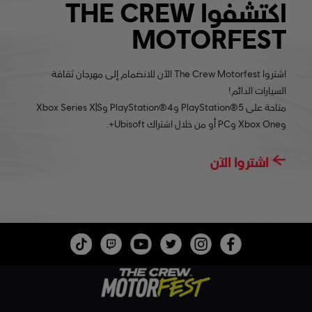
اكتشفوا THE CREW
MOTORFEST
اشتروا The Crew Motorfest الآن للانضمام إلى مهرجان ثقافة
السيارات الدائم!
متاحة على PlayStation®5 وPlayStation®4 وXbox Series X|S
وXbox One وPC أو من خلال اشتراك Ubisoft+.
اشتروا الآن