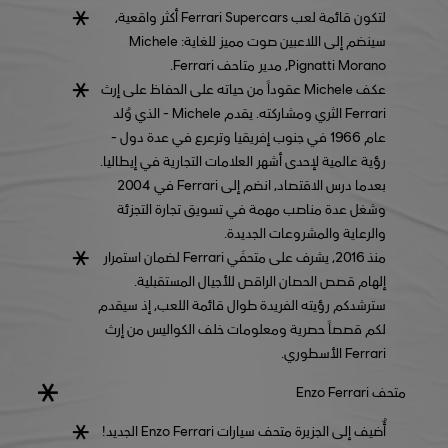
لتكون قائمة لعب Ferrari Supercars أكثر واقعية،
سينضم إلى اللاعبين صوت مميز للغاية: Michele
Pignatti Morano، مدير متاحف Ferrari.
عكف Michele عقوداً من حياته على الحفاظ على إرث
Ferrari الثري ومشاركته. يقدم Michele - الذي وُلد
عام 1966 في جنوب إفريقيا وترعرع في عدة دول -
رؤية عالمية لإحدى أشهر العلامات التجارية في إيطاليا.
بعدما درس الاقتصاد، انضم إلى Ferrari في 2004
وشغل عدة مناصب مهمة في تسويق تجارة التجزئة
والرعاية والمشروعات الجديدة.
منذ 2016، يشرف على متحفَي Ferrari لضمان استمرار
إلهام قصص الحصان الراقص للأجيال المستقبلية.
سترشدكم رؤيته الفريدة طوال قائمة اللعب، إذ سيقدم
لكم قصصاً حصرية ومعلومات خلف الكواليس من إرث
Ferrari الأسطوري.
متحف Enzo Ferrari
أُضيف إلى الجزيرة متحف سيارات Enzo Ferrari الجديد!