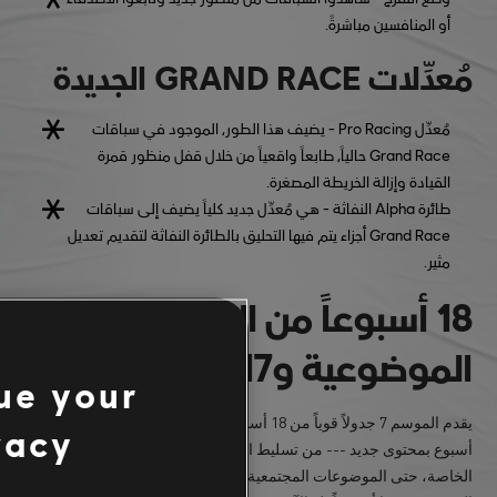
أو المنافسين مباشرةً.
مُعدِّلات GRAND RACE الجديدة
مُعدِّل Pro Racing
- يضيف هذا الطور، الموجود في سباقات
Grand Race حالياً، طابعاً واقعياً من خلال قفل منظور قمرة
القيادة وإزالة الخريطة المصغرة.
طائرة Alpha النفاثة
- هي مُعدِّل جديد كلياً يضيف إلى سباقات
Grand Race أجزاء يتم فيها التحليق بالطائرة النفاثة لتقديم تعديل
مثير.
18 أسبوعاً من المحتويات
الموضوعية و17 مركبة جديدة
ue your
يقدم الموسم 7 جدولاً قوياً من 18 أسبوعاً ذي سمة خاصة، إذ يزخر كل
vacy
أسبوع بمحتوى جديد --- من تسليط الضوء على المركبات والتحديات
الخاصة، حتى الموضوعات المجتمعية الحيوية التي تحافظ على تجدد