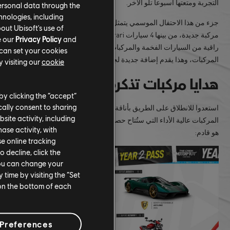
التجربة ومتعتها أسبوعاً تلو الآخر.
ersonal data through the
hnologies, including
جزء من هذا الاحتفال الموسمي يتمثل في توسع المرأب ليشمل 17
out Ubisoft's use of
مركبة جديدة، من بينها 4 سيارات Ferrari شهيرة، إلى جانب مجموعة
e our
Privacy Policy
and
راقية من السيارات الفخمة والمركبات العالية الأداء ومفضلات جامعي
 can set your cookies
المركبات، وهذا يقدم إضافة جديدة لجميع أنواع السائقين.
 visiting our
cookie
هدايا مركبات تذكرة العام 2
by clicking the “accept”
ally consent to sharing
استعدوا للانطلاق على الطريق بأناقة مع تشكيلة جديدة تماماً من
site activity, including
المركبات عالية الأداء التي ستُتاح حصرياً لمالكي تذكرة العام 2! إليكم ما
se activity, with
هو قادم:
se online tracking
o decline, click the
You can change your
time by visiting the “Set
 on the bottom of each
Preferences