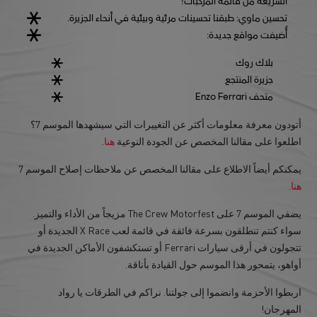
السريعة من قائمة المركبات!
تحسين ماوي: طبقنا تحسينات مرئية وبيئية في أنحاء الجزيرة.
أُضيفت مواقع جديدة:
بلاك روك
جزيرة المنتجع
متحف Enzo Ferrari
أتودون معرفة معلومات أكثر عن التغييرات التي سيشهدها الموسم 7؟
اطلعوا على مقالنا المخصص عن الجودة النوعية
هنا
.
يمكنكم أيضاً الاطلاع على مقالنا المخصص عن ملاحظات إصلاح الموسم 7
هنا
.
يضفي الموسم 7 على The Crew Motorfest مزيجاً من الأداء والتميز.
سواء كنتم تنطلقون بسرعة فائقة في قائمة لعب X Race الجديدة أو
تتجولون في أرقى سيارات Ferrari أو تستكشفون الأماكن الجديدة في
أواهو، يتمحور هذا الموسم حول القيادة بأناقة.
اربطوا الأحزمة وانضموا إلى جولتنا. نراكم في الطرقات يا رواد
المهرجان!