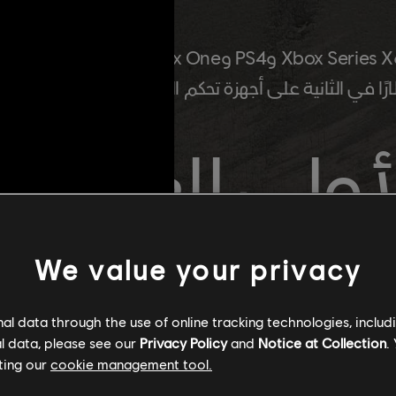
العرض ال
RE
We value your privacy
l data through the use of online tracking technologies, includ
l data, please see our
Privacy Policy
and
Notice at Collection
.
ting our
cookie management tool.