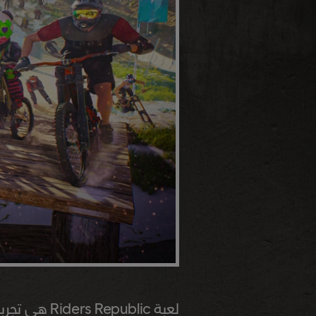
لعبة Riders Republic هي تجربة اجتماعية حقيقية تتميز بمجموعة من الأطوار متعددة اللاعبين التي تتضمن: