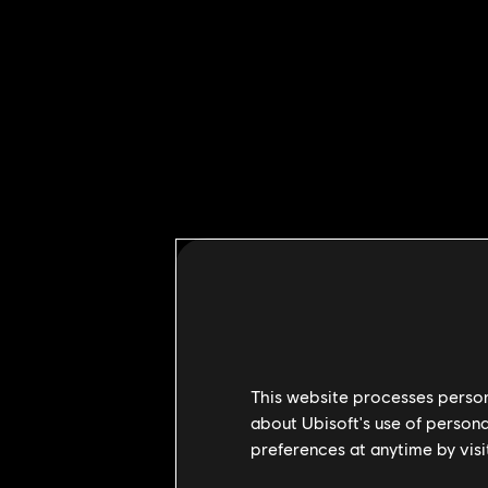
اللعبة ستكون متاحة على PS5 وXbox Series X وPS4 وXbox One وجهاز الكمبيوتر وStadia وUPLAY+. بالإضافة إلى
أولي للعبة RIDERS
This website processes persona
about Ubisoft's use of persona
preferences at anytime by visi