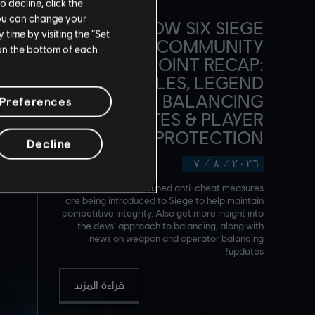
o decline, click the
You can change your
RAINBOW SIX SIEGE
time by visiting the “Set
COMMUNITY
 on the bottom of each
CHECKPOINT RECAP:
CORE RULES, LEGEND
DIVISION, BALANCING
Preferences
UPDATES & PLAYER
PROTECTION
Decline
٧
/
٨
/
٢٠٢٦
Several new, fine-tuned anti-cheat measures
are being introduced to Siege to help maintain
competitive integrity. Also get more insight into
the devs’ approach to balancing, along with
news on weapon and operator balancing
updates!
قراءة المزيد