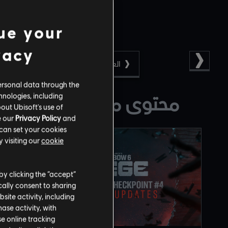
ue your
vacy
العودة
ersonal data through the
hnologies, including
محتوى مقترح لك
out Ubisoft's use of
e our
Privacy Policy
and
 can set your cookies
 visiting our
cookie
by clicking the “accept”
ally consent to sharing
site activity, including
se activity, with
se online tracking