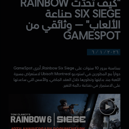
"كيف تحدّت RAINBOW
SIX SIEGE صناعة
الألعاب" — وثائقي من
GAMESPOT
٦
/
١
/
٢٠٢٦
بمناسبة مرور 10 سنوات على Rainbow Six Siege، أجرى GameSpot
حواراً مع المطورين في استوديو Ubisoft Montreal لاستعراض مسيرة
اللعبة منذ بدايتها وتطورها خلال العقد الماضي، والأسس التي ساعدتها
على الاستمرار في صناعة دائمة التغير.