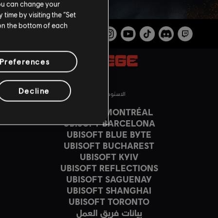
You can change your
time by visiting the “Set
 on the bottom of each
Preferences
Decline
الاستوديوهات
UBISOFT MONTRÉAL
UBISOFT BARCELONA
UBISOFT BLUE BYTE
UBISOFT BUCHAREST
UBISOFT KYIV
UBISOFT REFLECTIONS
UBISOFT SAGUENAY
UBISOFT SHANGHAI
UBISOFT TORONTO
بيانات فريق العمل