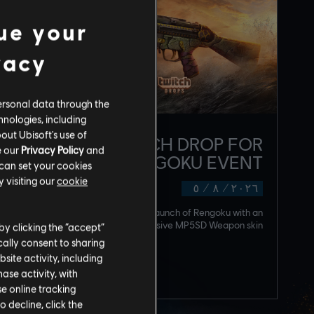
ue your
vacy
ersonal data through the
hnologies, including
out Ubisoft's use of
NEW TWITCH DROP FOR
e our
Privacy Policy
and
RENGOKU EVENT!
 can set your cookies
 visiting our
cookie
٥
/
٨
/
٢٠٢٦
Celebrate the launch of Rengoku with an
exclusive MP5SD Weapon skin!
by clicking the “accept”
ally consent to sharing
site activity, including
قراءة المزيد
se activity, with
se online tracking
o decline, click the