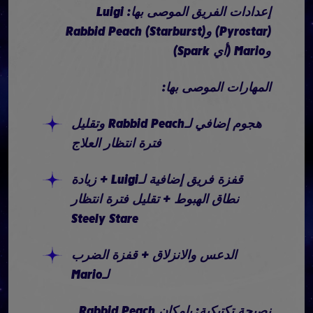
إعدادات الفريق الموصى بها: Luigi
(Pyrostar) وRabbid Peach (Starburst)
وMario (أي Spark)
المهارات الموصى بها:
هجوم إضافي لـRabbid Peach وتقليل
فترة انتظار العلاج
قفزة فريق إضافية لـLuigi + زيادة
نطاق الهبوط + تقليل فترة انتظار
Steely Stare
الدعس والانزلاق + قفزة الضرب
لـMario
نصيحة تكتيكية: بإمكان Rabbid Peach