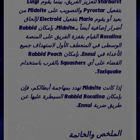
Starburst لتعزيز الفريق، بينما يقوم Luigi
بتفعيل Pyrostar والتصويب على Midnite من
بعيد أو يقوم Mario بتفعيل Electroid لإلحاق
أضرار إضافية أيضاً بـMidnite. بإمكان Rabbid
Rosalina القيام بقفزة الفريق على المنصة
الوسطى في المنعطف الأول لاستهداف جميع
الأعداء في Ennui. بإمكان Rabbid Peach
القضاء على أي Squashers بالقرب باستخدام
Toxiquake.
إذا كانت Midnite تهدد بمهاجمة أبطالكم، فإن
بإمكان Rabbid Rosalina السيطرة عليها عن
طريق ضربة Ennui.
الملخص والخاتمة