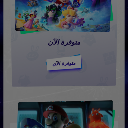
ﻣﺘﻮﻓﺮﺓ ﺍﻵﻥ
ﻣﺘﻮﻓﺮﺓ ﺍﻵﻥ