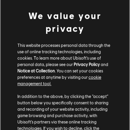
المتاحة في شجرة أسلحته
We value your
لدى Rabbid Peach ضربات إضافية
privacy
وتقليل فترة انتظار العلاج
نصيحة تكتيكية: بإمكان Edge تفعيل
This website processes personal data through the
use of online tracking technologies, including
Electrodash وضرب العديد من Sea Stooges
cookies. To learn more about Ubisoft's use of
حتى هزيمتهم. بإمكان Rabbid Luigi تفعيل
personal data, please see our
Privacy Policy
and
Electroid وهزيمة العديد من Sea Stooges.
Notice at Collection
. You can set your cookies
بإمكان Rabbid Peach تفعيل Pyrostar
preferences at anytime by visiting our
cookie
management tool.
وهزيمة Scopers بسرعة.
In addition to the above, by clicking the “accept”
button below you specifically consent to sharing
and recording of your website activity, including
لغز أحجية الكوكبة
game browsing and purchase activity, with
Ubisoft’s partners via these online tracking
technologies. If you wish to decline, click the