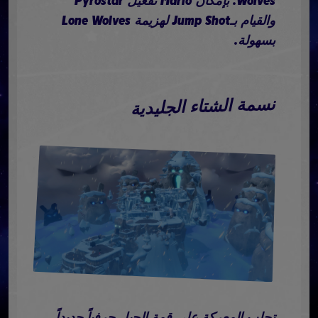
Wolves. بإمكان Mario تفعيل Pyrostar
والقيام بـJump Shot لهزيمة Lone Wolves
بسهولة.
نسمة الشتاء الجليدية
تجلب المعركة على قمة الجبل حرفياً جديداً