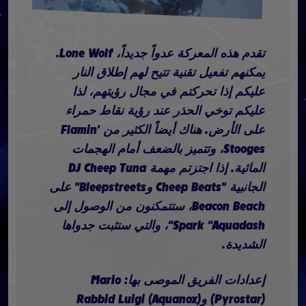
تقدم هذه المعركة عدواً جديداً، Lone Wolf.
يمكنهم تفعيل تقنية تتيح لهم إطلاق النار
عليكم إذا تحركتم في مجال رؤيتهم، لذا
عليكم توخي الحذر عند رؤية نقاط حمراء
على الأرض. هناك أيضاً الكثير من Flamin'
Stooges، وتتميز بالضعف أمام الهجمات
المائية. إذا اجتزتم مهمة DJ Cheep Tuna
الجانبية "Cheep Beats وBleepstreets" على
Beacon Beach، ستتمكنون من الوصول إلى
Spark "Aquadash"، والتي ستثبت جدواها
الشديدة.
إعدادات الفريق الموصى بها: Mario
(Pyrostar) وRabbid Luigi (Aquanox)