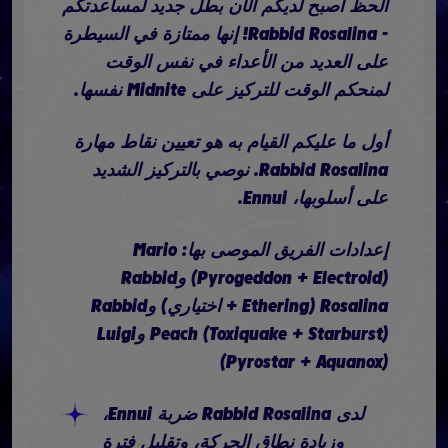
الحظ أصبح لديكم الآن بطل جديد لمساعدتكم
- Rabbid Rosalina! إنها ممتازة في السيطرة
على العديد من الأعداء في نفس الوقت
لمنحكم الوقت للتركيز على Midnite نفسها.
أول ما عليكم القيام به هو تعيين نقاط مهارة
Rabbid Rosalina. نوصي بالتركيز الشديد
على أسلوبها، Ennui.
إعدادات الفريق الموصى بها: Mario
(Pyrogeddon + Electroid) وRabbid
Rosalina (Ethering + اختياري) وRabbid
Peach (Toxiquake + Starburst) وLuigi
(Pyrostar + Aquanox)
لدى Rabbid Rosalina ضربة Ennui،
وزيادة نطاق الحركة، وتقليل فترة