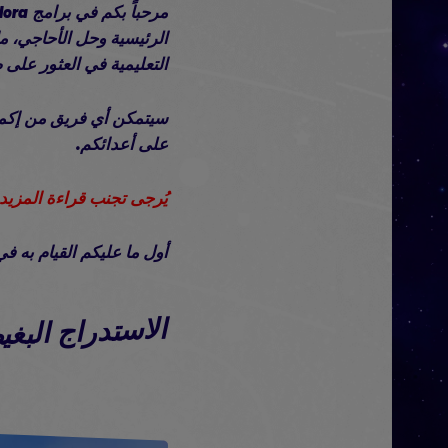
الرئيسية وحل الأحاجي، ما
التعليمية في العثور على طرق ج
سيتمكن أي فريق من إكمال
على أعدائكم.
يُرجى تجنب قراءة المزيد 
أول ما عليكم القيام به في Terra Flora هو تدمير بِركة Darkmess التي تعترض طريقكم إلى شجرة bloom
الاستدراج البغ