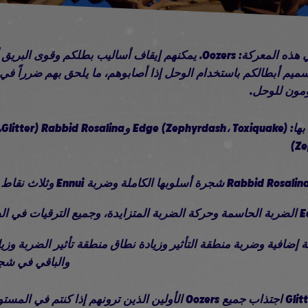
ستواجهون عدواً جديداً في هذه المعركة: Oozers. يمكنهم إيقاف أساليب بطلك
ميم أبطالكم باستخدام الوحل إذا أصابوهم، ما يلحق بهم ضرراً في ب
مون للوحل.
Rabbid Mar ضربة إضافية وضربة منطقة التأثير وزيادة نطاق منطقة تأثير الضربة 
والباقي في شج