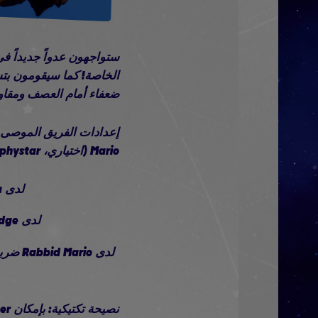
الخاصة! كما سيقومون بتس
ضعفاء أمام العصف ومقاو
Mario (اختياري، Zephystar)
لدى Rabbid Rosalina شجرة أسلوبها الكاملة وضربة Ennui وثلاث نقاط في ضرر الضربة
لدى Edge الضربة الحاسمة وحركة الضربة المتزايدة، وجميع الترقيات في الضربات الإضافية.
لدى io