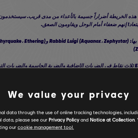
ق Magnafowls في هذه الخريطة أضراراً جسيمة بالأعداء من مدى قريب. سيستخد
ابتعاد! إنهم ضعفاء أمام الوحل ويقاومون الصعق.
(
يجب أن يكون لدى Edge ثلاث نقاط في الضربات الإضافية والضربة الحاسمة والضربات
فنية، والباقي في شجرة مهارة السلاح
We value your privacy
يجب أن يكون لدى Rabbid Luigi النقاط الكاملة في شجرة مهارة سلاحه
l data through the use of online tracking technologies, includ
نصيحة تكتيكية: سيتم تفعيل Steely Stare لـLuigi عند قفز الأعداء أو ابتعادهم،
l data, please see our
Privacy Policy
and
Notice at Collection
.
ting our
cookie management tool.