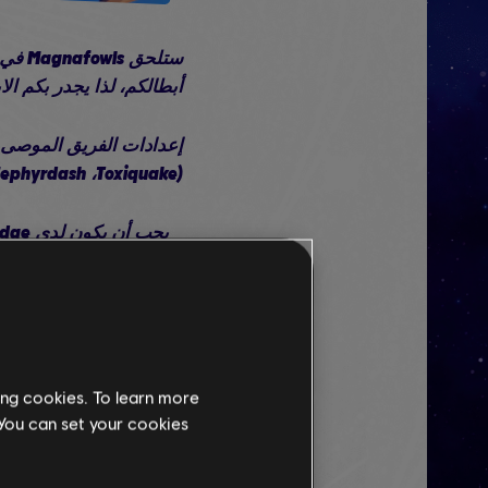
ستلح
أبطالكم، لذا يجدر بكم ال
Zephyrdash ،Toxiquake)
يجب أن يكون لدى Luigi جميع النقاط في شجرة مهارته ال
ing cookies. To learn more
 You can set your cookies
Rabbid Luigi أو Edge.