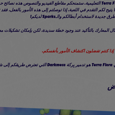
مرحباً بكم في برامج Terra Flora التعليمية. ستمنحكم مقاطع الفيديو والنصوص هذه
 يتيح لكم التقدم في اللعبة. إذا توصلتم إلى هذه الأمور بالفعل، فق
ديدة لاستخدام أبطالكم والـSparks لديكم!
 المعارك بالتأكيد عند وجود خطة سديدة، لكن بإمكان تشكيلات معي
إذا كنتم تفضلون اكتشاف الأمور بأنفسكم.
Ever.
يض