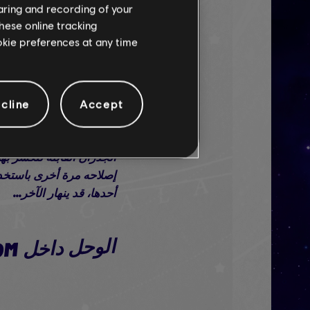
haring and recording of your
hese online tracking
وتفجير عدة براميل مياه
ookie preferences at any time
Stare لـLuigi.
cline
Accept
تعرفون ما يجب فعله أو إ
الجدران القابلة للكسر به
أحدها، قد ينهار الآخر...
EVERBLOOM
ال