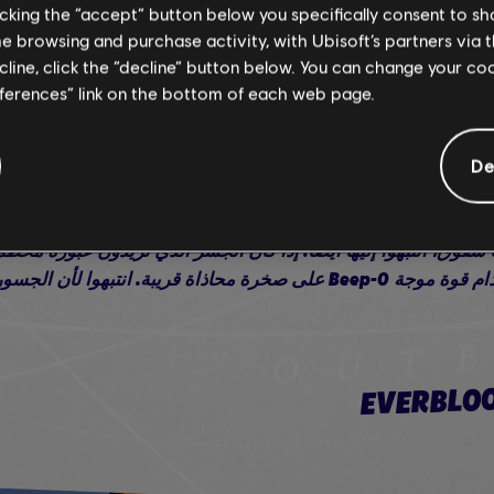
licking the “accept” button below you specifically consent to s
يمكن أن يتسبب Rabbid Luigi بعد تفعيل Zephystar أو nox
me browsing and purchase activity, with Ubisoft’s partners via t
 في هجوم واحد فحسب.
ecline, click the “decline” button below. You can change your c
eferences” link on the bottom of each web page.
De
لى أين تذهبون، فيمكنكم تتبع مسارات العملات والبحث عن المسارات
ا شقوق، انتبهوا إليها أيضاً! إذا كان الجسر الذي تريدون عبوره محط
إصلاحه مرة أخرى باستخدام قوة موجة Beep-0 على صخرة محاذاة قريبة. انتب
وحل داخل