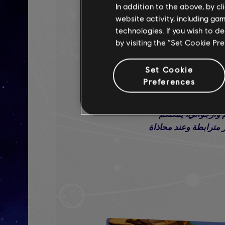
In addition to the above, by c
Aqua في إحداث فوضى خطيرة خلف خطوط العدو
website activity, including ga
technologies. If you wish to d
by visiting the “Set Cookie Pr
بإمكان Edge تفعيل Zephyrdash ودفع العديد من الأعداء خارج الحدود، ما سيجعلهم أيضاً يتحركون ليتم تفعيل Steely
Set Cookie
Preferences
عند دخولكم شجرة Everbloom، ستحتاجون إلى شق طريقكم باستخدام قوتي فحص وموجة Beep-0. إذا كنتم لا
 أو الأغراض الخفية.
م وأرجواني، يمكنكم
هوا لأن الجسور مترابطة وعند محاذاة