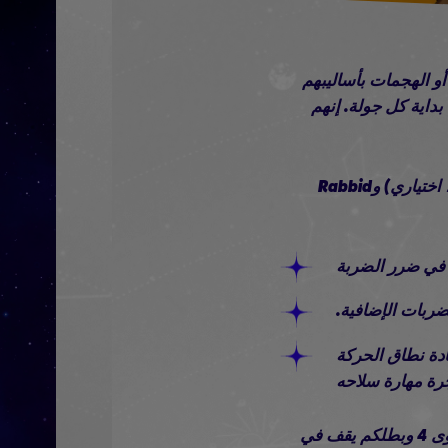
م وقوى البريق أو الهجمات بأساليبهم
داية كل جولة. إنهم
إعدادات الفريق الموصى بها: Edge (Zephyrdash، Toxiquake) وRabbid Rosalina (Glitter، اختياري) وRabbid
وزيادة نطاق الحركة
رة مهارة سلاحه
نصيحة تكتيكية: بإمكان Glitter اجتذاب جميع Oozers الأولين الذين ترونهم إذا كنتم في المستوى 4 وبطلكم يقف في