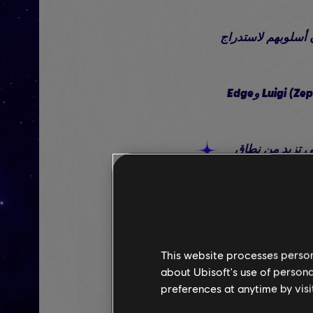
مون أسلوبهم لاستدراج
إعدادات الفريق الموصى بها: Rabbid Luigi (Aquanox، Zephystar) وLuigi (Zephyrquake، Ethering) وEdge
 التي تزيد من نطاق
حركتها
This website processes persona
 تأكدوا من تفعيلها قبل أن يحين دور
about Ubisoft's use of persona
preferences at anytime by visi