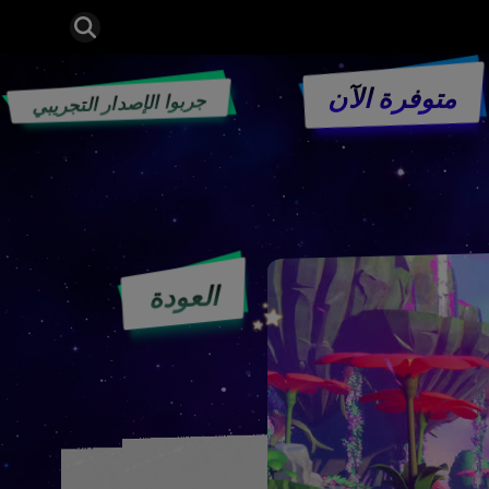
ﻣﺘﻮﻓﺮﺓ ﺍﻵﻥ
جربوا الإصدار التجريبي
العودة